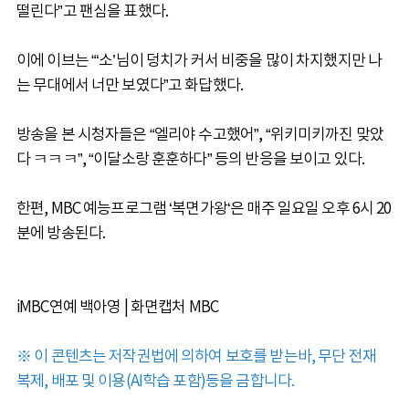
떨린다”고 팬심을 표했다.
이에 이브는 “‘소’님이 덩치가 커서 비중을 많이 차지했지만 나
는 무대에서 너만 보였다”고 화답했다.
방송을 본 시청자들은 “엘리야 수고했어”, “위키미키까진 맞았
다 ㅋㅋㅋ”, “이달소랑 훈훈하다” 등의 반응을 보이고 있다.
한편, MBC 예능프로그램 ‘복면가왕‘은 매주 일요일 오후 6시 20
분에 방송된다.
iMBC연예 백아영 | 화면캡처 MBC
※ 이 콘텐츠는 저작권법에 의하여 보호를 받는바, 무단 전재
복제, 배포 및 이용(AI학습 포함)등을 금합니다.