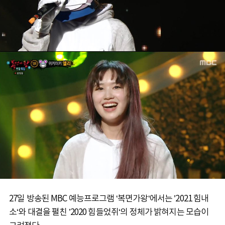
27일 방송된 MBC 예능프로그램 ‘복면가왕‘에서는 ’2021 힘내
소‘와 대결을 펼친 ’2020 힘들었쥐‘의 정체가 밝혀지는 모습이