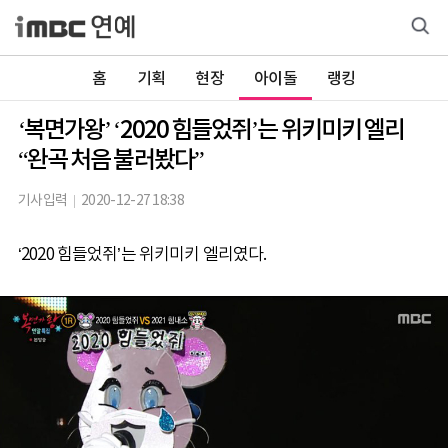
홈
기획
현장
아이돌
랭킹
‘복면가왕’ ‘2020 힘들었쥐’는 위키미키 엘리
“완곡 처음 불러봤다”
기사입력
2020-12-27 18:38
‘2020 힘들었쥐’는 위키미키 엘리였다.