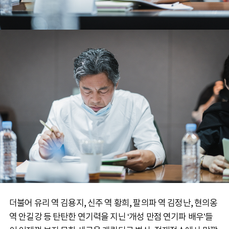
더불어 유리 역 김용지, 신주 역 황희, 팔의파 역 김정난, 현의옹
역 안길강 등 탄탄한 연기력을 지닌 ‘개성 만점 연기파 배우’들