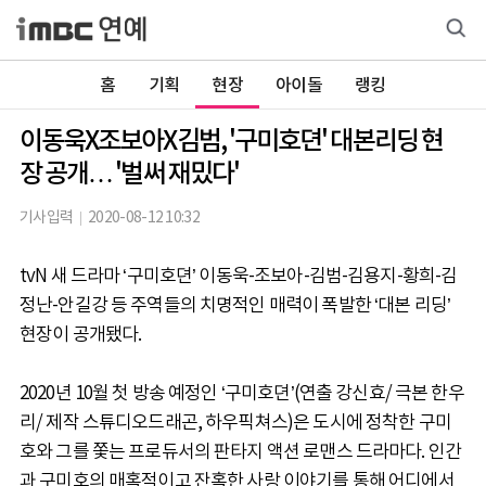
홈
기획
현장
아이돌
랭킹
이동욱X조보아X김범, '구미호뎐' 대본리딩 현
장 공개… '벌써 재밌다'
기사입력
2020-08-12 10:32
tvN 새 드라마 ‘구미호뎐’ 이동욱-조보아-김범-김용지-황희-김
정난-안길강 등 주역들의 치명적인 매력이 폭발한 ‘대본 리딩’
현장이 공개됐다.
2020년 10월 첫 방송 예정인 ‘구미호뎐’(연출 강신효/ 극본 한우
리/ 제작 스튜디오드래곤, 하우픽쳐스)은 도시에 정착한 구미
호와 그를 쫓는 프로듀서의 판타지 액션 로맨스 드라마다. 인간
과 구미호의 매혹적이고 잔혹한 사랑 이야기를 통해 어디에서