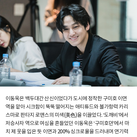
이동욱은 백두대간 산신이었다가 도시에 정착한 구미호 이연
역을 맡아 시크함이 뚝뚝 떨어지는 애티튜드와 불가항력 카리
스마로 판타지 로맨스의 미색(美色)을 이끌었다. ‘도깨비’에서
저승사자 역으로 여심을 흔들었던 이동욱은 ‘구미호뎐’에서 마
치 제 옷을 입은 듯 이연과 200% 싱크로율을 드러내며 연기력