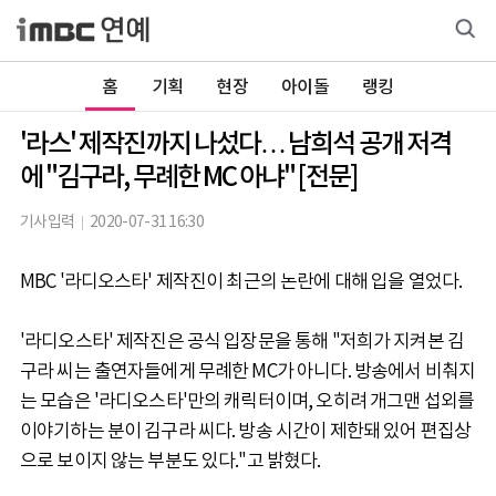
홈
기획
현장
아이돌
랭킹
'라스' 제작진까지 나섰다… 남희석 공개 저격
에 "김구라, 무례한 MC 아냐" [전문]
기사입력
2020-07-31 16:30
MBC '라디오스타' 제작진이 최근의 논란에 대해 입을 열었다.
'라디오스타' 제작진은 공식 입장문을 통해 "저희가 지켜본 김
구라 씨는 출연자들에게 무례한 MC가 아니다. 방송에서 비춰지
는 모습은 '라디오스타'만의 캐릭터이며, 오히려 개그맨 섭외를
이야기하는 분이 김구라 씨다. 방송 시간이 제한돼 있어 편집상
으로 보이지 않는 부분도 있다."고 밝혔다.