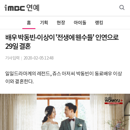
홈
기획
현장
아이돌
랭킹
배우 박동빈-이상이 '전생에 웬수들' 인연으로
29일 결혼
기사입력
2020-02-05 12:48
일일드라마계의 레전드, 쥬스 아저씨 박동빈이 동료배우 이상
이와 결혼한다.