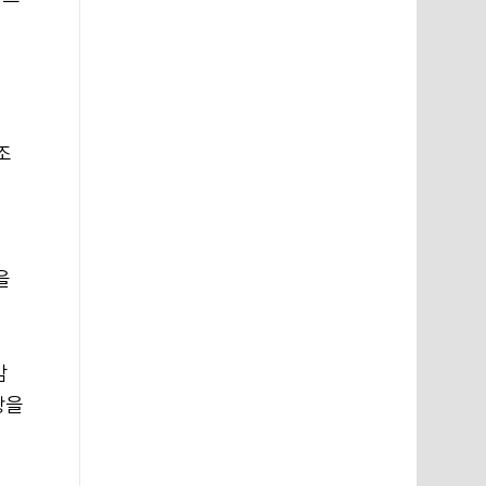
조
을
감
랑을