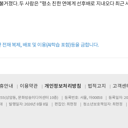
불거졌다. 두 사람은 "평소 친한 연예계 선후배로 지내오다 최근 
전재 복제, 배포 및 이용(AI학습 포함)등을 금합니다.
제휴안내
이용약관
개인정보처리방침
법적고지
고객센터
255(상암동, 문화방송미디어센터 10층)
등록번호: 서울, 아00858
등록일자: 20
태
발행일자: 2026년 8월 8일
편집인: 최현정
청소년보호책임자: 최현정