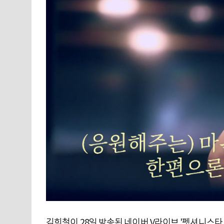
김희철이 28일 방송된 네이버 V라이브 '펫셔니스타