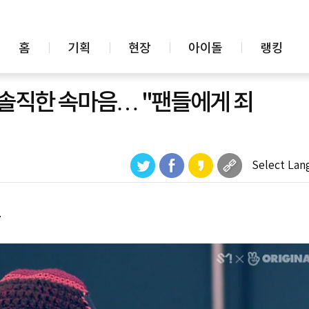
홈
기획
현장
아이돌
랭킹
후 솔직한 속마음… "팬들에게 죄
Select Lan
.