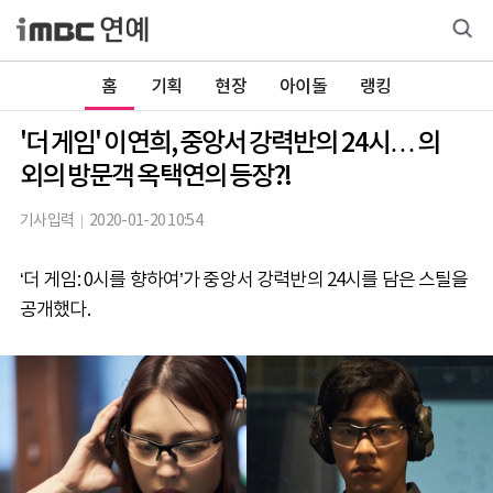
홈
기획
현장
아이돌
랭킹
'더 게임' 이연희, 중앙서 강력반의 24시… 의
외의 방문객 옥택연의 등장?!
기사입력
2020-01-20 10:54
‘더 게임: 0시를 향하여’가 중앙서 강력반의 24시를 담은 스틸을
공개했다.