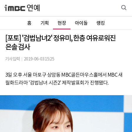
홈
기획
현장
아이돌
랭킹
[포토] '검법남녀2' 정유미, 한층 여유로워진
은솔 검사
기사입력
2019-06-03 15:25
3일 오후 서울 마포구 상암동 MBC골든마우스홀에서 MBC 새
월화드라마 '검법남녀 시즌2' 제작발표회가 진행됐다.