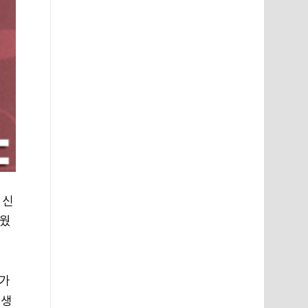
 신
러웠
추가
 생