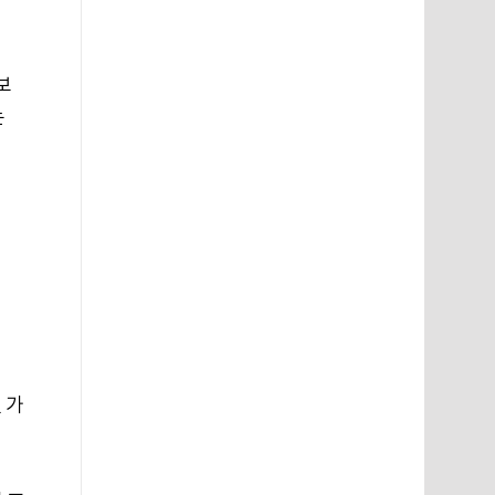
보
는
 가