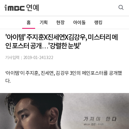
홈
기획
현장
아이돌
랭킹
'아이템' 주지훈X진세연X김강우, 미스터리 메
인 포스터 공개…'강렬한 눈빛'
기사입력
2019-01-24 13:22
‘아이템’이 주지훈, 진세연, 김강우 3인의 메인포스터를 공개했
다.