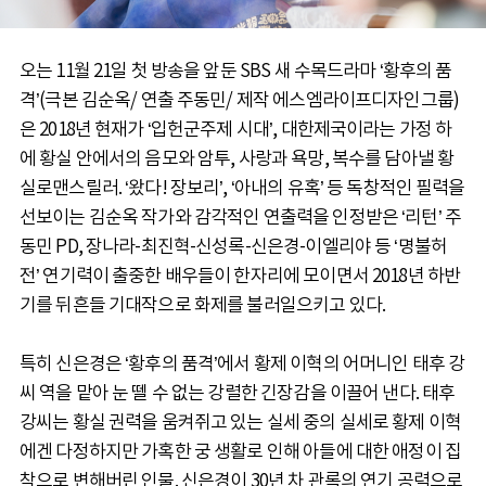
오는 11월 21일 첫 방송을 앞둔 SBS 새 수목드라마 ‘황후의 품
격’(극본 김순옥/ 연출 주동민/ 제작 에스엠라이프디자인그룹)
은 2018년 현재가 ‘입헌군주제 시대’, 대한제국이라는 가정 하
에 황실 안에서의 음모와 암투, 사랑과 욕망, 복수를 담아낼 황
실로맨스릴러. ‘왔다! 장보리’, ‘아내의 유혹’ 등 독창적인 필력을
선보이는 김순옥 작가와 감각적인 연출력을 인정받은 ‘리턴’ 주
동민 PD, 장나라-최진혁-신성록-신은경-이엘리야 등 ‘명불허
전’ 연기력이 출중한 배우들이 한자리에 모이면서 2018년 하반
기를 뒤흔들 기대작으로 화제를 불러일으키고 있다.
특히 신은경은 ‘황후의 품격’에서 황제 이혁의 어머니인 태후 강
씨 역을 맡아 눈 뗄 수 없는 강렬한 긴장감을 이끌어 낸다. 태후
강씨는 황실 권력을 움켜쥐고 있는 실세 중의 실세로 황제 이혁
에겐 다정하지만 가혹한 궁 생활로 인해 아들에 대한 애정이 집
착으로 변해버린 인물. 신은경이 30년 차 관록의 연기 공력으로