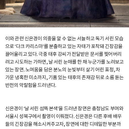
이와 관련 신은경이 의중을 알 수 없는 서늘하고 독기 서린 모습
으로 ‘다크 카리스마’를 분출하고 있는 자태가 포착돼 긴장감을
끌어올리고 있다. 극중 태후 강씨가 전달받은 문서를 찢어버리
려고 시도하는 가하면, 날 서린 눈매를 한 채 누군가를 노려보고
있는 장면. 노여움을 담은 분노의 눈빛부터 살기 어린 표정, 차
가운 냉혹한 미소까지, 기품 있는 태후의 존재감 뒤로 소름 돋는
반전의 악랄함을 드러낸다.
신은경이 ‘날 서린 섬뜩 본색’을 드러낸 장면은 충청남도 부여와
서울시 성북구에서 촬영이 이뤄졌다. 신은경은 다른 후배 배우
들의 긴장감을 해소시켜주고자, 장면에 대한 디테일한 부분까