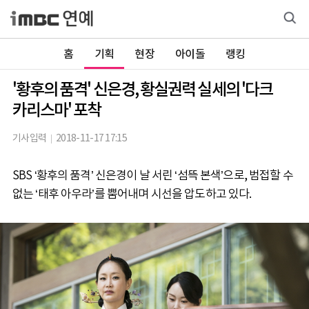
홈
기획
현장
아이돌
랭킹
'황후의 품격' 신은경, 황실권력 실세의 '다크
카리스마' 포착
기사입력
2018-11-17 17:15
SBS ‘황후의 품격’ 신은경이 날 서린 ‘섬뜩 본색’으로, 범접할 수
없는 ‘태후 아우라’를 뿜어내며 시선을 압도하고 있다.