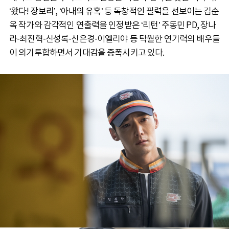
‘왔다! 장보리’, ‘아내의 유혹’ 등 독창적인 필력을 선보이는 김순
옥 작가와 감각적인 연출력을 인정받은 ‘리턴’ 주동민 PD, 장나
라-최진혁-신성록-신은경-이엘리야 등 탁월한 연기력의 배우들
이 의기투합하면서 기대감을 증폭시키고 있다.