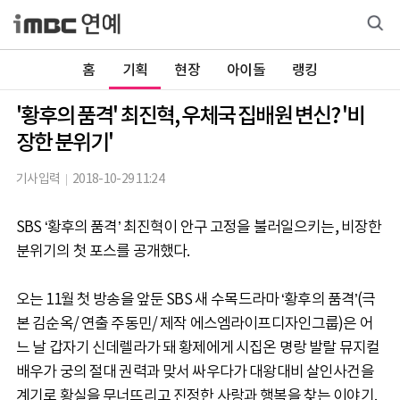
홈
기획
현장
아이돌
랭킹
'황후의 품격' 최진혁, 우체국 집배원 변신? '비
장한 분위기'
기사입력
2018-10-29 11:24
SBS ‘황후의 품격’ 최진혁이 안구 고정을 불러일으키는, 비장한
분위기의 첫 포스를 공개했다.
오는 11월 첫 방송을 앞둔 SBS 새 수목드라마 ‘황후의 품격’(극
본 김순옥/ 연출 주동민/ 제작 에스엠라이프디자인그룹)은 어
느 날 갑자기 신데렐라가 돼 황제에게 시집온 명랑 발랄 뮤지컬
배우가 궁의 절대 권력과 맞서 싸우다가 대왕대비 살인사건을
계기로 황실을 무너뜨리고 진정한 사랑과 행복을 찾는 이야기.