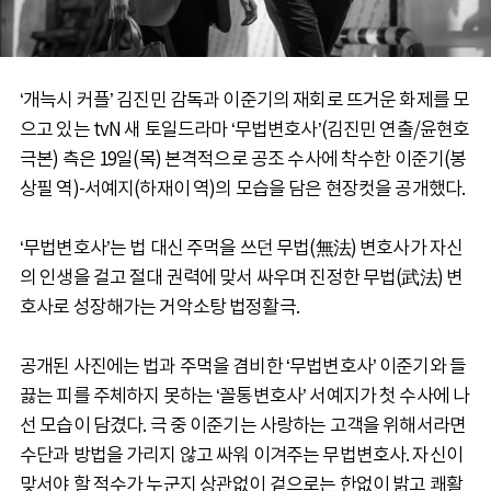
‘개늑시 커플’ 김진민 감독과 이준기의 재회로 뜨거운 화제를 모
으고 있는 tvN 새 토일드라마 ‘무법변호사’(김진민 연출/윤현호
극본) 측은 19일(목) 본격적으로 공조 수사에 착수한 이준기(봉
상필 역)-서예지(하재이 역)의 모습을 담은 현장컷을 공개했다.
‘무법변호사’는 법 대신 주먹을 쓰던 무법(無法) 변호사가 자신
의 인생을 걸고 절대 권력에 맞서 싸우며 진정한 무법(武法) 변
호사로 성장해가는 거악소탕 법정활극.
공개된 사진에는 법과 주먹을 겸비한 ‘무법변호사’ 이준기와 들
끓는 피를 주체하지 못하는 ‘꼴통변호사’ 서예지가 첫 수사에 나
선 모습이 담겼다. 극 중 이준기는 사랑하는 고객을 위해서라면
수단과 방법을 가리지 않고 싸워 이겨주는 무법변호사. 자신이
맞서야 할 적수가 누군지 상관없이 겉으로는 한없이 밝고 쾌활