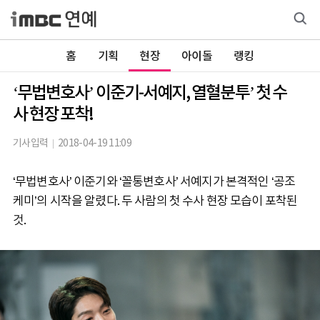
홈
기획
현장
아이돌
랭킹
‘무법변호사’ 이준기-서예지, 열혈분투’ 첫 수
사 현장 포착!
기사입력
2018-04-19 11:09
‘무법변호사’ 이준기와 ‘꼴통변호사’ 서예지가 본격적인 ‘공조
케미’의 시작을 알렸다. 두 사람의 첫 수사 현장 모습이 포착된
것.