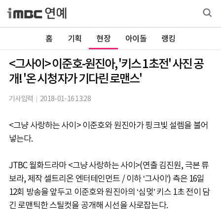
홈
기획
현장
아이돌
랭킹
<그사이> 이준호-원진아, '키스 1초전' 사진 공
개! '온 시청자가 기다린 로맨스'
기사입력
2018-01-16 13:28
<그냥 사랑하는 사이> 이준호와 원진아가 핑크빛 설렘을 불어
넣는다.
JTBC 월화드라마 <그냥 사랑하는 사이>(연출 김진원, 극본 류
보라, 제작 셀트리온 엔터테인먼트 / 이하 ‘그사이’) 측은 16일
12회 방송을 앞두고 이준호와 원진아의 ‘심멎’ 키스 1초 전이 담
긴 로맨틱한 스틸컷을 공개해 시선을 사로잡는다.