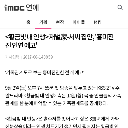
홈
기획
현장
아이돌
랭킹
<황금빛 내 인생> 재벌家-서씨 집안, '흥미진
진 인연 예고'
기사입력
2017-08-14 08:59
‘가족관계도로 보는 흥미진진한 전개 예고’
9월 2일(토) 오후 7시 55분 첫 방송을 앞두고 있는 KBS 2TV 주
말드라마 <황금빛 내 인생> 측은 14일(월) 극 중 인물들의 가족
관계를 한 눈에 파악할 수 있는 가족관계도를 공개했다.
<황금빛 내 인생>은 흙수저를 벗어나고 싶은 3無녀에게 가짜
신분상승이라는 인생 치트키가 생기면서 펼쳐지는 황금빛 인