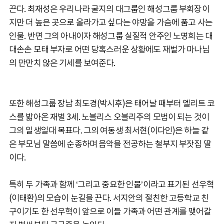
끈다. 최재성은 우리나라 굴지의 대그룹인 해성그룹 부회장이
지만 더 높은 곳으로 올라가고 싶다는 야망을 가슴에 품고 사는
인물. 반면 그의 아내이자 해성그룹 실질적 안주인 노명희는 대
대손손 모태 부자로 어떤 당혹스러운 상황에도 재벌가 마나님
의 만만치 않은 기세를 보여준다.
또한 해성그룹 장남 최도경(박시후)은 태어날 때부터 엘리트 코
스를 밟아온 재벌 3세. 노블리스 오블리주의 모범이 되는 것이
그의 일생일대 목표다. 그의 여동생 최서현(이다인)은 하늘 같
은 부모님 말씀에 순종하며 음악을 전공하는 철부지 부잣집 딸
이다.
특히 두 가족과 함께 ‘그리고 중요한 인물’이라고 표기된 선우혁
(이태환)의 모습이 눈길을 끈다. 서지안의 절친한 고등학교 친
구이기도 한 선우혁이 앞으로 이들 가족과 어떤 관계를 맺어갈