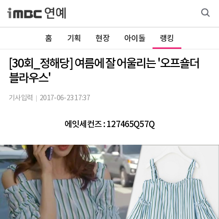
홈
기획
현장
아이돌
랭킹
[30회_정해당] 여름에 잘 어울리는 '오프숄더
블라우스'
기사입력
2017-06-23 17:37
에잇세컨즈 : 127465Q57Q