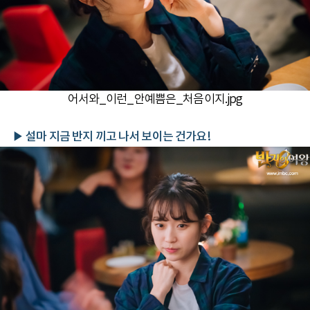
어서와_이런_안예쁨은_처음이지.jpg
▶ 설마 지금 반지 끼고 나서 보이는 건가요!