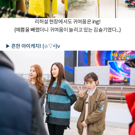
리허설 현장에서도 귀여움은 ing!
(예쁨을 빼랬더니 귀여움이 늘리고 있는 김슬기였다...)
▶ 흔한 아이캐치! (⊙▽<)v