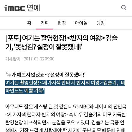
홈
기획
현장
아이돌
랭킹
[포토] 여기는 촬영현장! <반지의 여왕> 김슬
기, '못생김? 설정이 잘못했네!'
기사입력
2017-03-22 09:00
'누가 예쁘지 않댔죠~? 설정이 잘못했네!'
여기는 촬영현장! <세가지색 판타지-반지의 여왕> 김슬기, '비
하인드도 예쁨 가득'
아무래도 잘못 캐스팅 된 것 같은데요! MBC와 네이버의 단만극
<세가지색 판타지-반지의 여왕> 속 배우 김슬기의 미모 가득한
촬영현장이 포착되면서 눈길을 모으고 있다. 김슬기는 극중 인
생에서 가장 뜨겁게 사랑해야 할 시기에 못난 외모 때문에 연애