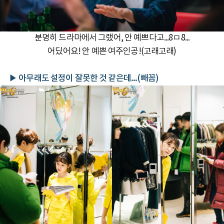
분명히 드라마에서 그랬어, 안 예쁘다고...8ㅁ8...
어딨어요! 안 예쁜 여주인공!(고래고래)
▶ 아무래도 설정이 잘못한 것 같은데...(빼꼼)