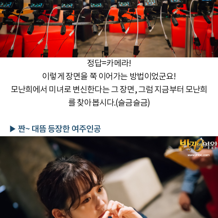
정답=카메라!
이렇게 장면을 쭉 이어가는 방법이었군요!
모난희에서 미녀로 변신한다는 그 장면, 그럼 지금부터 모난희
를 찾아봅시다.(슬금슬금)
▶ 짠~ 대뜸 등장한 여주인공