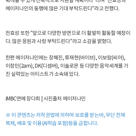
확대될 수 있게 전폭적으로 지원할 계획이다"라며 "전효성과
메이저나인의 동행에 많은 기대 부탁드린다"라고 전했다.
전효성 또한 "앞으로 다양한 방면으로 더 활발히 활동할 예정이
다. 많은 응원과 사랑 부탁드린다"라고 소감을 밝혔다.
한편 메이저나인에는 장혜진, 류재현(바이브), 이보람(씨야),
이창민(2am), DK(디셈버), 이솔로몬 등 다양한 음악세계를 가
진 실력있는 아티스트가 소속돼 있다.
iMBC연예 장다희 | 사진출처 메이저나인
※ 이 콘텐츠는 저작권법에 의하여 보호를 받는바, 무단 전재
복제, 배포 및 이용(AI학습 포함)등을 금합니다.