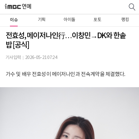
이슈
기획
아이돌
포토
랭킹
전효성, 메이저나인行…이창민→DK와 한솥
밥 [공식]
기사입력
2026-05-21 07:24
가수 및 배우 전효성이 메이저나인과 전속계약을 체결했다.