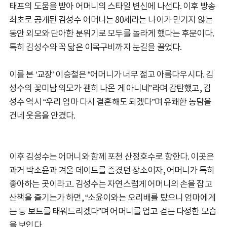
태프의 도움을 받아 어머니의 스타일 변신에 나선다. 이후 방송
최초로 공개된 김성수 어머니는 80세라는 나이가 믿기지 않는
동안 외모와 단아한 분위기로 모두를 놀라게 했다는 후문이다.
특히 김성수와 꼭 닮은 이목구비까지 눈길을 끌었다.
이를 본 ‘교장’ 이승철은 “어머니가 너무 젊고 아름다우시다. 김
성수의 꽃미남 외모가 괜히 나온 게 아니네”라며 감탄했고, 김
성수 역시 “우리 엄마 다시 결혼해도 되겠다”며 유쾌한 농담을
건네 웃음을 안겼다.
이후 김성수는 어머니와 함께 포천 산정호수로 향한다. 이곳은
과거 박소윤과 겨울 데이트를 즐겼던 장소이자, 어머니가 특히
좋아하는 곳이라고. 김성수는 자연스럽게 어머니의 손을 잡고
산책을 즐기는가 하면, “소윤이와는 오리배를 탔으니 엄마에게
는 등 보트를 태워드리겠다”며 어머니를 업고 걷는 다정한 모습
을 보인다.