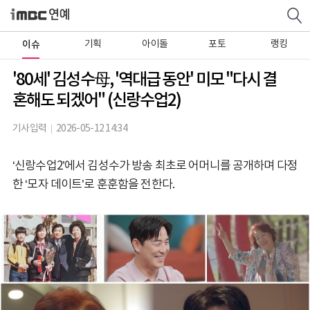
이슈
기획
아이돌
포토
랭킹
'80세' 김성수母, '역대급 동안' 미모 "다시 결
혼해도 되겠어" (신랑수업2)
기사입력
2026-05-12 14:34
‘신랑수업2’에서 김성수가 방송 최초로 어머니를 공개하며 다정
한 ‘모자 데이트’로 훈훈함을 전한다.